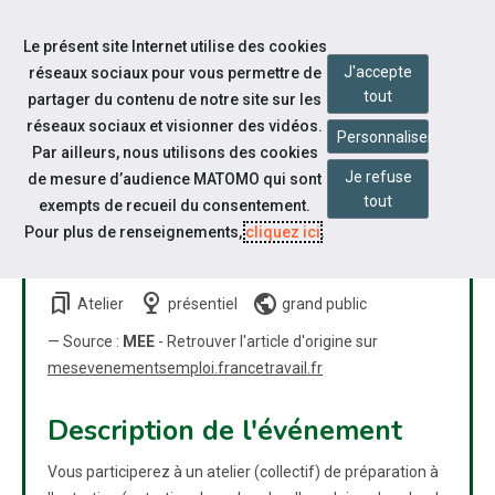
Accéder à notre page Facebook
Accéder à notre page Youtube
Accéder à notre page Instagram
Accéder à notre page Linkedin
Aller à la navigation
Le présent site Internet utilise des cookies
Aller au contenu
J'accepte
réseaux sociaux pour vous permettre de
tout
partager du contenu de notre site sur les
réseaux sociaux et visionner des vidéos.
Personnaliser
Par ailleurs, nous utilisons des cookies
Je refuse
de mesure d’audience MATOMO qui sont
ATELIER DE PREPARATION A
tout
exempts de recueil du consentement.
L'ENTRETIEN - PERSONNES
Pour plus de renseignements,
cliquez ici
.
EN SITUATION DE HANDICAP
bookmarks
nest_cam_indoor
public
Atelier
présentiel
grand public
— Source :
MEE
- Retrouver l'article d'origine sur
mesevenementsemploi.francetravail.fr
Description de l'événement
Vous participerez à un atelier (collectif) de préparation à