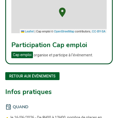
Leaflet
|
Cap emploi ©
OpenStreetMap
contributors,
CC-BY-SA
Participation Cap emploi
Cap emploi
organise et participe à l'événement.
RETOUR AUX ÉVÉNEMENTS
Infos pratiques
event
QUAND
le 16/06/2026 -
De 8H00 à 12H00, nombre de places en