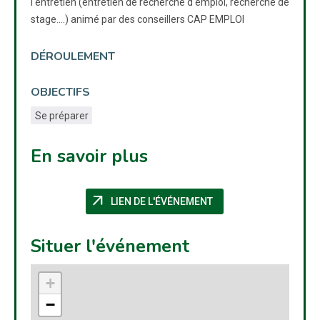
l'entretien (entretien de recherche d'emploi, recherche de
stage....) animé par des conseillers CAP EMPLOI
DÉROULEMENT
OBJECTIFS
Se préparer
En savoir plus
arrow_outward
(NOUVELLE FENÊTRE)
LIEN DE L'ÉVÉNEMENT
Situer l'événement
+
−