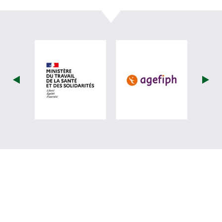
visiter les site de Ministère du travail (
visiter les si