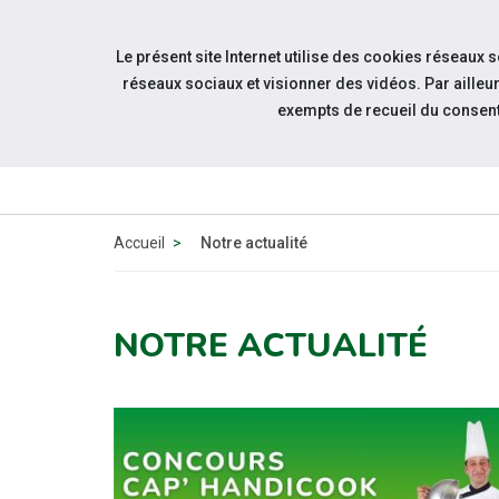
Accéder à notre page Facebook
Accéder à notre page Youtube
Accéder à notre page Instagram
Accéder à notre page Linkedin
Aller à la navigation
Le présent site Internet utilise des cookies réseaux 
Aller au contenu
réseaux sociaux et visionner des vidéos. Par aill
exempts de recueil du consen
À PROPOS
DE NOUS
Accueil
Notre actualité
NOTRE ACTUALITÉ