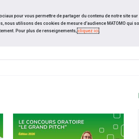
travel_explore
settings_accessibility
Sites du réseau
Acc
sociaux pour vous permettre de partager du contenu de notre site sur
eurs, nous utilisons des cookies de mesure d’audience MATOMO qui so
tement. Pour plus de renseignements,
cliquez ici
.
ESPACE
ESPACE
ACTUALITÉS
ÉVÉNEMENTS
CANDIDAT
EMPLOYEUR