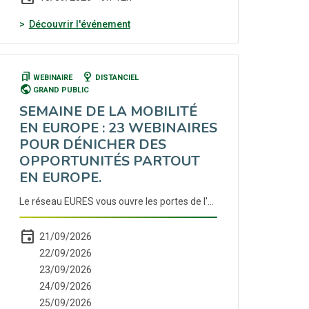
(nouvelle fenêtre)
Découvrir l'événement
bookmarks
nest_cam_indoor
WEBINAIRE
DISTANCIEL
public
GRAND PUBLIC
SEMAINE DE LA MOBILITÉ
EN EUROPE : 23 WEBINAIRES
POUR DÉNICHER DES
OPPORTUNITÉS PARTOUT
EN EUROPE.
Le réseau EURES vous ouvre les portes de l'emploi européen avec un programme exceptionnel : - 23 webinaires pour dénicher des opportunités partout en Europe. - Des conseils d'experts pour réussir votre installation. - Des témoignages inspirants pour booster votre projet. Prêt à tenter l'aventure ? Inscrivez-vous via la plateforme Mes-Événements-Emploi (sélectionnez l'opération « Semaine de l'Europe »)
event
21/09/2026
22/09/2026
23/09/2026
24/09/2026
25/09/2026