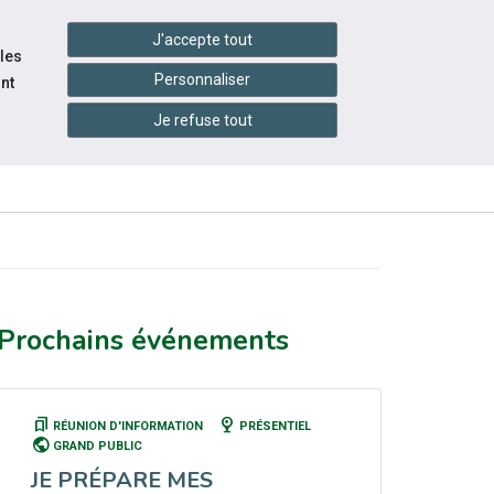
handshake
essibilité
Services en ligne
J'accepte tout
 les
Personnaliser
nt
Je refuse tout
INFOS
CONTACTEZ-
RESSOURCES
PRATIQUES
NOUS
Prochains événements
bookmarks
nest_cam_indoor
RÉUNION D'INFORMATION
PRÉSENTIEL
public
GRAND PUBLIC
JE PRÉPARE MES