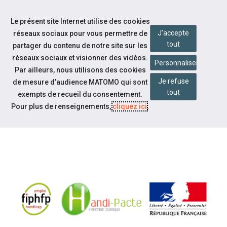
Accéder à notre page Facebook
Accéder à notre page Youtube
Accéder à notre page Instagram
Accéder à notre page Linkedin
Aller à la navigation
Le présent site Internet utilise des cookies
Aller au contenu
J'accepte
réseaux sociaux pour vous permettre de
tout
partager du contenu de notre site sur les
réseaux sociaux et visionner des vidéos.
Personnaliser
Par ailleurs, nous utilisons des cookies
Je refuse
de mesure d’audience MATOMO qui sont
Notre actualité
tout
exempts de recueil du consentement.
À LA DÉCOUVERTE DES
Pour plus de renseignements,
cliquez ici
.
HANDICAPS INVISIBLES