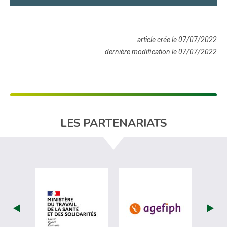
article crée le 07/07/2022
dernière modification le 07/07/2022
LES PARTENARIATS
visiter les site de Ministère du travail (
visiter les si