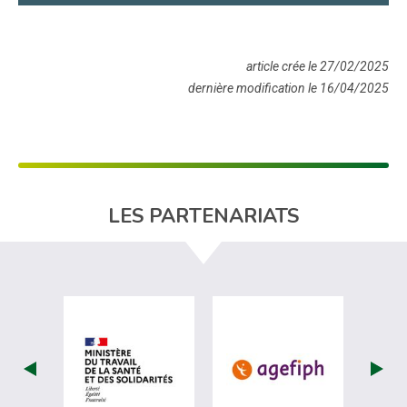
article crée le 27/02/2025
dernière modification le 16/04/2025
LES PARTENARIATS
visiter les site de Ministère du travail (
visiter les si