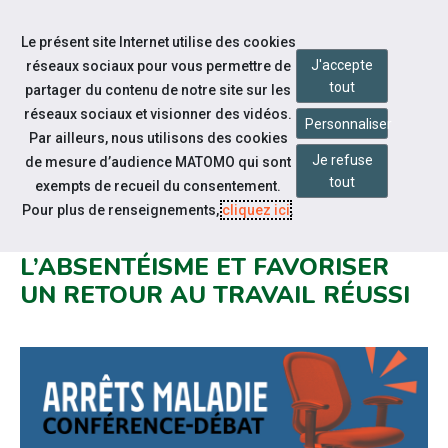
Accéder à notre page Facebook
Accéder à notre page Youtube
Accéder à notre page Instagram
Accéder à notre page Linkedin
Aller à la navigation
Le présent site Internet utilise des cookies
Aller au contenu
J'accepte
réseaux sociaux pour vous permettre de
tout
partager du contenu de notre site sur les
réseaux sociaux et visionner des vidéos.
Personnaliser
Par ailleurs, nous utilisons des cookies
Je refuse
de mesure d’audience MATOMO qui sont
Notre actualité
tout
exempts de recueil du consentement.
CONFÉRENCE-DÉBAT :
Pour plus de renseignements,
cliquez ici
.
COMPRENDRE, PRÉVENIR
L’ABSENTÉISME ET FAVORISER
UN RETOUR AU TRAVAIL RÉUSSI