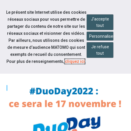
Accéder à notre page Facebook
Accéder à notre page Youtube
Accéder à notre page Instagram
Accéder à notre page Linkedin
Aller à la navigation
Le présent site Internet utilise des cookies
Aller au contenu
J'accepte
réseaux sociaux pour vous permettre de
tout
partager du contenu de notre site sur les
réseaux sociaux et visionner des vidéos.
Personnaliser
Par ailleurs, nous utilisons des cookies
Je refuse
de mesure d’audience MATOMO qui sont
Notre actualité
tout
exempts de recueil du consentement.
#DUODAY2022 : CE SERA LE 17
Pour plus de renseignements,
cliquez ici
.
NOVEMBRE !