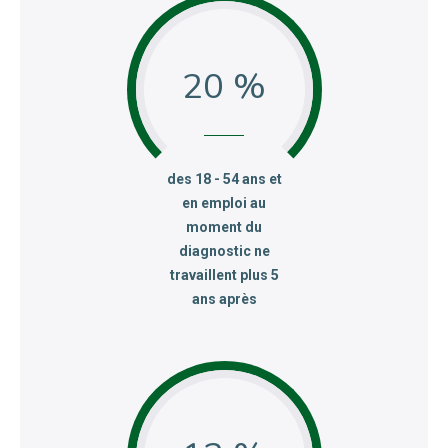
20 %
:
des 18 - 54 ans et
en emploi au
moment du
diagnostic ne
travaillent plus 5
ans après