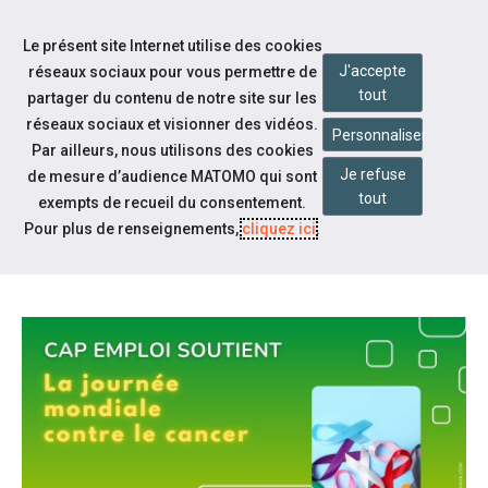
Accéder à notre page Facebook
Accéder à notre page Youtube
Accéder à notre page Instagram
Accéder à notre page Linkedin
Aller à la navigation
Le présent site Internet utilise des cookies
Aller au contenu
J'accepte
réseaux sociaux pour vous permettre de
tout
partager du contenu de notre site sur les
réseaux sociaux et visionner des vidéos.
Personnaliser
Par ailleurs, nous utilisons des cookies
Je refuse
de mesure d’audience MATOMO qui sont
Notre actualité
tout
exempts de recueil du consentement.
JOURNÉE MONDIALE CONTRE LE
Pour plus de renseignements,
cliquez ici
.
CANCER