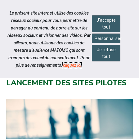
Accéder à notre page Facebook
Accéder à notre page Youtube
Accéder à notre page Instagram
Accéder à notre page Linkedin
Aller à la navigation
Le présent site Internet utilise des cookies
Aller au contenu
J'accepte
réseaux sociaux pour vous permettre de
tout
partager du contenu de notre site sur les
réseaux sociaux et visionner des vidéos. Par
Personnaliser
ailleurs, nous utilisons des cookies de
Je refuse
mesure d’audience MATOMO qui sont
Notre actualité
tout
exempts de recueil du consentement. Pour
RAPPROCHEMENT PÔLE EMPLOI
plus de renseignements,
cliquez ici
.
CAP EMPLOI : CONTEXTE ET
LANCEMENT DES SITES PILOTES