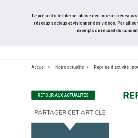
Accéder à notre page Facebook
Accéder à notre page Youtube
Accéder à notre page Instagram
Accéder à notre page Linkedin
Aller à la navigation
Le présent site Internet utilise des cookies réseaux 
Aller au contenu
réseaux sociaux et visionner des vidéos. Par aill
exempts de recueil du consen
À PROPOS
DE NOUS
Accueil
Notre actualité
Reprise d'activité : n
RE
RETOUR AUX ACTUALITÉS
PARTAGER CET ARTICLE