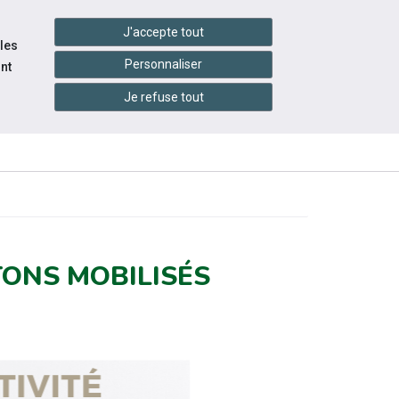
handshake
essibilité
Services en ligne
J'accepte tout
 les
Personnaliser
nt
Je refuse tout
INFOS
CONTACTEZ-
RESSOURCES
PRATIQUES
NOUS
TONS MOBILISÉS