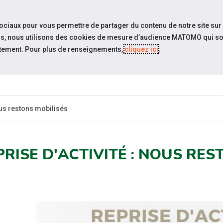
travel_explore
settings_accessibility
Sites du réseau
Acc
sociaux pour vous permettre de partager du contenu de notre site sur
eurs, nous utilisons des cookies de mesure d’audience MATOMO qui so
tement. Pour plus de renseignements,
cliquez ici
.
ESPACE
ESPACE
ACTUALITÉS
ÉVÉNEMENTS
CANDIDAT
EMPLOYEUR
ous restons mobilisés
PRISE D'ACTIVITÉ : NOUS RES