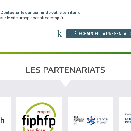
Contacter le conseiller de votre territoire
(nouvelle fenêtre)
sur le site umap.openstreetmap.fr
TÉLÉCHARGER LA PRÉSENTATI
LES PARTENARIATS
ère du travail (nouvelle fenêtre)
visiter les site de Agefiph (nouvelle fenêtre)
visiter les site de Fiphfp (nouvelle fenêt
visiter les 