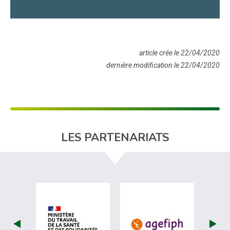
article crée le 22/04/2020
dernière modification le 22/04/2020
LES PARTENARIATS
visiter les site de Ministère du travail (
visiter les si