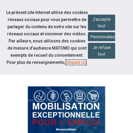
Accéder à notre page Facebook
Accéder à notre page Youtube
Accéder à notre page Instagram
Accéder à notre page Linkedin
Aller à la navigation
Le présent site Internet utilise des cookies
Aller au contenu
J'accepte
réseaux sociaux pour vous permettre de
tout
partager du contenu de notre site sur les
réseaux sociaux et visionner des vidéos.
Personnaliser
Par ailleurs, nous utilisons des cookies
Je refuse
de mesure d’audience MATOMO qui sont
Notre actualité
tout
exempts de recueil du consentement.
MOBILISATION EXCEPTIONNELLE
Pour plus de renseignements,
cliquez ici
.
POUR L'EMPLOI