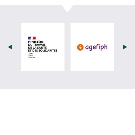
visiter les site de Ministère du travail (
visiter les si