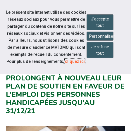
Accéder à notre page Facebook
Accéder à notre page Youtube
Accéder à notre page Instagram
Accéder à notre page Linkedin
Aller à la navigation
Le présent site Internet utilise des cookies
Aller au contenu
J'accepte
réseaux sociaux pour vous permettre de
tout
partager du contenu de notre site sur les
réseaux sociaux et visionner des vidéos.
Personnaliser
Par ailleurs, nous utilisons des cookies
Je refuse
de mesure d’audience MATOMO qui sont
Notre actualité
tout
exempts de recueil du consentement.
REPRISE ÉCONOMIQUE :
Pour plus de renseignements,
cliquez ici
.
L’AGEFIPH ET LE FIPHFP
PROLONGENT À NOUVEAU LEUR
PLAN DE SOUTIEN EN FAVEUR DE
L’EMPLOI DES PERSONNES
HANDICAPÉES JUSQU'AU
31/12/21