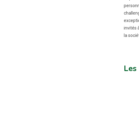
personne
challen
exceptio
invités
la socié
Les 