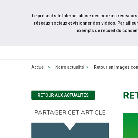
Accéder à notre page Facebook
Accéder à notre page Youtube
Accéder à notre page Instagram
Accéder à notre page Linkedin
Aller à la navigation
Le présent site Internet utilise des cookies réseaux 
Aller au contenu
réseaux sociaux et visionner des vidéos. Par aill
exempts de recueil du consen
À PROPOS
DE NOUS
Accueil
Notre actualité
Retour en images con
RE
RETOUR AUX ACTUALITÉS
PARTAGER CET ARTICLE