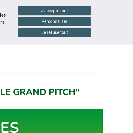
handshake
essibilité
Services en ligne
J'accepte tout
 les
Personnaliser
nt
Je refuse tout
INFOS
CONTACTEZ-
RESSOURCES
PRATIQUES
NOUS
LE GRAND PITCH"