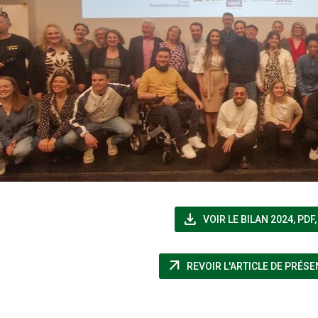
file_download
(NOU
VOIR LE BILAN 2024
,
PDF
arrow_outward
REVOIR L'ARTICLE DE PRÉS