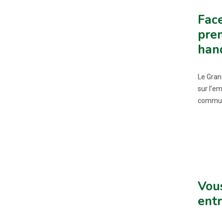
Face
prem
han
Le Gran
sur l’em
commun
Vous
entr