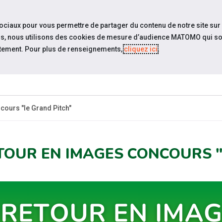
travel_explore
settings_accessibility
Sites du réseau
Acc
sociaux pour vous permettre de partager du contenu de notre site sur
eurs, nous utilisons des cookies de mesure d’audience MATOMO qui so
tement. Pour plus de renseignements,
cliquez ici
.
ESPACE
ESPACE
ACTUALITÉS
ÉVÉNEMENTS
CANDIDAT
EMPLOYEUR
cours "le Grand Pitch"
TOUR EN IMAGES CONCOURS "