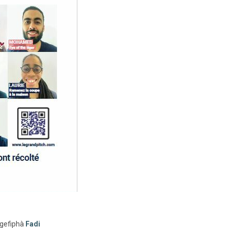
'Agefiphà
Fadi