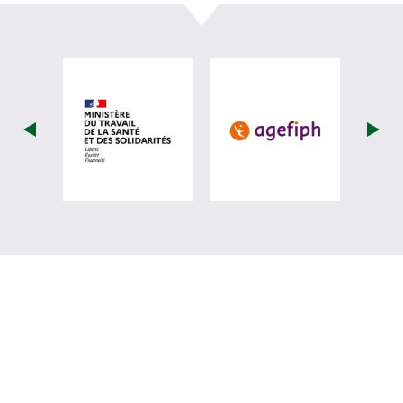
visiter les site de Ministère du travail (
visiter les si