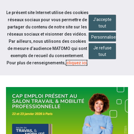
Accéder à notre page Facebook
Accéder à notre page Youtube
Accéder à notre page Instagram
Accéder à notre page Linkedin
Aller à la navigation
Le présent site Internet utilise des cookies
Aller au contenu
J'accepte
réseaux sociaux pour vous permettre de
tout
partager du contenu de notre site sur les
réseaux sociaux et visionner des vidéos.
Personnaliser
Par ailleurs, nous utilisons des cookies
Je refuse
de mesure d’audience MATOMO qui sont
Notre actualité
tout
exempts de recueil du consentement.
SALON DU TRAVAIL & MOBILITÉ
Pour plus de renseignements,
cliquez ici
.
PROFESSIONNELLE 2026