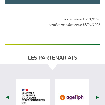
article crée le 15/04/2026
dernière modification le 15/04/2026
LES PARTENARIATS
visiter les site de Ministère du travail (
visiter les si