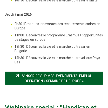
14h30 | Découvrez la vie et le marché du travail à Malte
Jeudi 7 mai 2026
9h30 | Pratiques innovantes des recrutements cadres en
Europe
11h00 | Découvrez le programme Erasmus+ : opportunités
de stages en Europe
13h30 | Découvrez la vie et le marché du travail en
Bulgarie
14h30 | Découvrez la vie et le marché du travail aux Pays-
Bas
arrow_outward
S'INSCRIRE SUR MES-ÉVÉNEMENTS-EMPLOI
(NOUVELLE FEN
OPÉRATION « SEMAINE DE L’EUROPE »
Webinaire spécial : "Handicap et