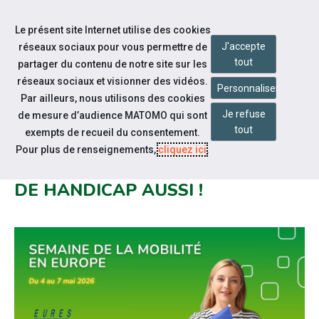
Accéder à notre page Facebook
Accéder à notre page Youtube
Accéder à notre page Instagram
Accéder à notre page Linkedin
Aller à la navigation
Le présent site Internet utilise des cookies
Aller au contenu
J'accepte
réseaux sociaux pour vous permettre de
tout
partager du contenu de notre site sur les
réseaux sociaux et visionner des vidéos.
Personnaliser
Par ailleurs, nous utilisons des cookies
Je refuse
de mesure d’audience MATOMO qui sont
Notre actualité
tout
exempts de recueil du consentement.
LA MOBILITÉ EN EUROPE POUR
Pour plus de renseignements,
cliquez ici
.
LES PERSONNES EN SITUATION
DE HANDICAP AUSSI !