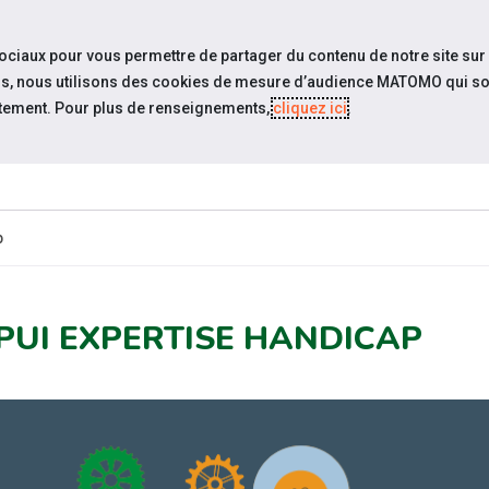
travel_explore
settings_accessibility
Sites du réseau
Acc
sociaux pour vous permettre de partager du contenu de notre site sur
eurs, nous utilisons des cookies de mesure d’audience MATOMO qui so
tement. Pour plus de renseignements,
cliquez ici
.
ESPACE
ESPACE
ACTUALITÉS
ÉVÉNEMENTS
CANDIDAT
EMPLOYEUR
p
PUI EXPERTISE HANDICAP