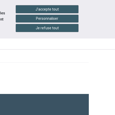
handshake
essibilité
Services en ligne
J'accepte tout
 les
Personnaliser
nt
Je refuse tout
INFOS
CONTACTEZ-
RESSOURCES
PRATIQUES
NOUS