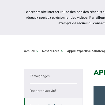
Accéder à notre page Facebook
Accéder à notre page Youtube
Accéder à notre page Instagram
Accéder à notre page Linkedin
Aller à la navigation
Le présent site Internet utilise des cookies réseaux 
Aller au contenu
réseaux sociaux et visionner des vidéos. Par aill
exempts de recueil du consen
À PROPOS
DE NOUS
Accueil
Ressources
Appui expertise handica
AP
Témoignages
Rapport d'activité