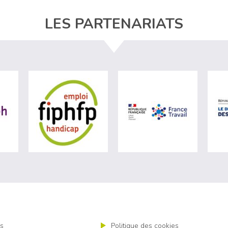
LES PARTENARIATS
ère du travail (nouvelle fenêtre)
visiter les site de Agefiph (nouvelle fenêtre)
visiter les site de Fiphfp (nouvelle fenêt
visiter les 
s
Politique des cookies