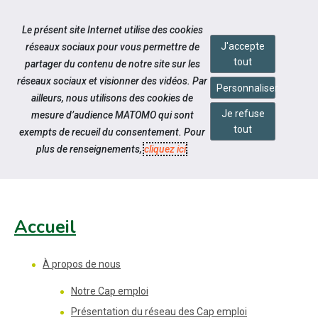
Accéder à notre page Facebook
Accéder à notre page Youtube
Accéder à notre page Instagram
Accéder à notre page Linkedin
Aller à la navigation
Le présent site Internet utilise des cookies
Aller au contenu
J'accepte
réseaux sociaux pour vous permettre de
tout
partager du contenu de notre site sur les
réseaux sociaux et visionner des vidéos. Par
Personnaliser
ailleurs, nous utilisons des cookies de
Je refuse
mesure d’audience MATOMO qui sont
Pied de page
tout
exempts de recueil du consentement. Pour
PLAN DU SITE
plus de renseignements,
cliquez ici
.
Accueil
À propos de nous
Notre Cap emploi
Présentation du réseau des Cap emploi